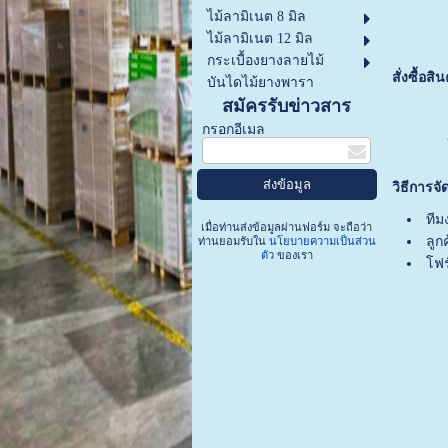
ไม้ลามิเนต 8 มิล
ไม้ลามิเนต 12 มิล
กระเบื้องยางลายไม้
สั่งซื้อสิ
บันไดไม้ยางพารา
สมัครรับข่าวสาร
กรอกอีเมล
วิธีการจั
ทีม
เมื่อท่านส่งข้อมูลผ่านฟอร์ม จะถือว่า
ลูก
ท่านยอมรับใน
นโยบายความเป็นส่วน
ตัว
ของเรา
โฟร