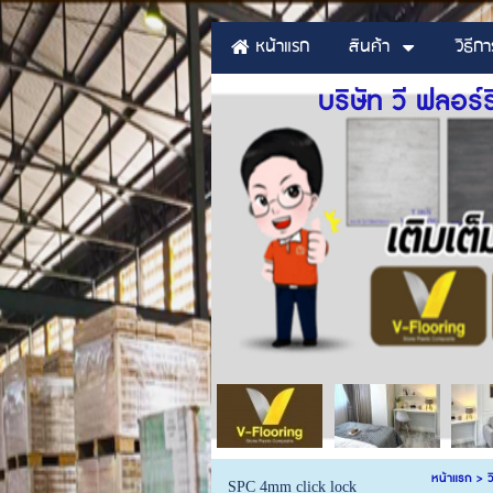
หน้าแรก
สินค้า
วิธีกา
บริษัท วี ฟลอร์
หน้าแรก
>
ว
SPC 4mm click lock