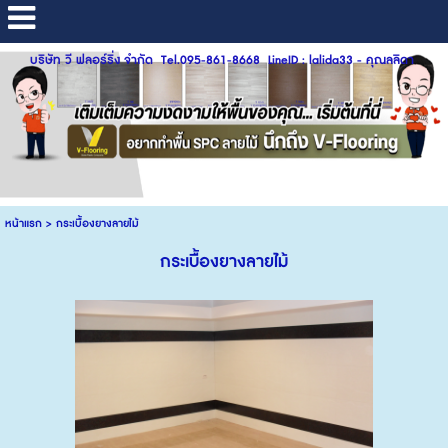
บริษัท วี ฟลอร์ริ่ง จำกัด Tel.095-861-8668 LineID : lalida33 - คุณลลิดา
หน้าแรก
>
กระเบื้องยางลายไม้
กระเบื้องยางลายไม้